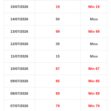
15/07/2026
19
Win 19
14/07/2026
50
Miss
13/07/2026
99
Win 99
12/07/2026
35
Miss
11/07/2026
15
Miss
10/07/2026
67
Win 67
09/07/2026
85
Win 85
08/07/2026
89
Win 89
07/07/2026
79
Win 79