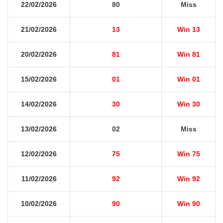
22/02/2026
80
Miss
21/02/2026
13
Win 13
20/02/2026
81
Win 81
15/02/2026
01
Win 01
14/02/2026
30
Win 30
13/02/2026
02
Miss
12/02/2026
75
Win 75
11/02/2026
92
Win 92
10/02/2026
90
Win 90