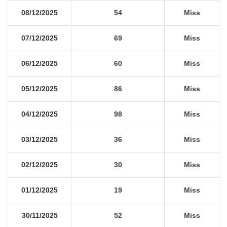
08/12/2025
54
Miss
07/12/2025
69
Miss
06/12/2025
60
Miss
05/12/2025
86
Miss
04/12/2025
98
Miss
03/12/2025
36
Miss
02/12/2025
30
Miss
01/12/2025
19
Miss
30/11/2025
52
Miss