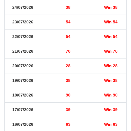
24/07/2026
38
Win 38
23/07/2026
54
Win 54
22/07/2026
54
Win 54
21/07/2026
70
Win 70
20/07/2026
28
Win 28
19/07/2026
38
Win 38
18/07/2026
90
Win 90
17/07/2026
39
Win 39
16/07/2026
63
Win 63