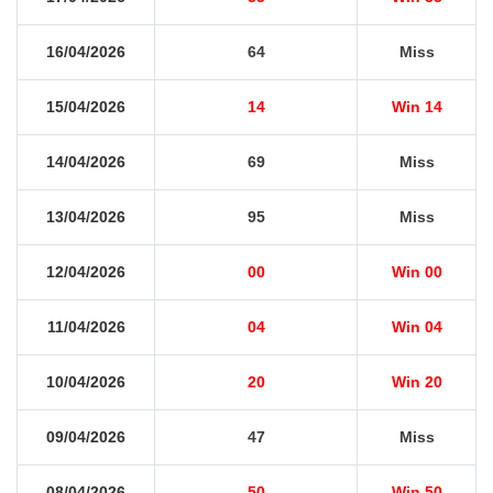
16/04/2026
64
Miss
15/04/2026
14
Win 14
14/04/2026
69
Miss
13/04/2026
95
Miss
12/04/2026
00
Win 00
11/04/2026
04
Win 04
10/04/2026
20
Win 20
09/04/2026
47
Miss
08/04/2026
50
Win 50