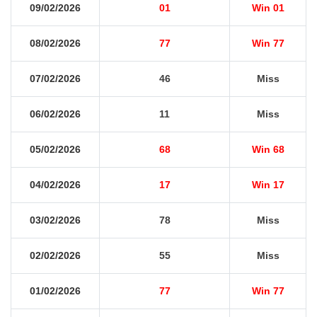
09/02/2026
01
Win 01
08/02/2026
77
Win 77
07/02/2026
46
Miss
06/02/2026
11
Miss
05/02/2026
68
Win 68
04/02/2026
17
Win 17
03/02/2026
78
Miss
02/02/2026
55
Miss
01/02/2026
77
Win 77