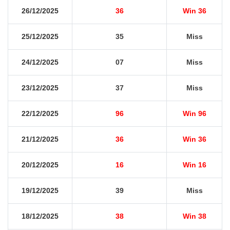
26/12/2025
36
Win 36
25/12/2025
35
Miss
24/12/2025
07
Miss
23/12/2025
37
Miss
22/12/2025
96
Win 96
21/12/2025
36
Win 36
20/12/2025
16
Win 16
19/12/2025
39
Miss
18/12/2025
38
Win 38