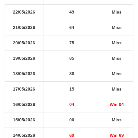
22/05/2026
49
Miss
21/05/2026
64
Miss
20/05/2026
75
Miss
19/05/2026
85
Miss
18/05/2026
86
Miss
17/05/2026
15
Miss
16/05/2026
04
Win 04
15/05/2026
00
Miss
14/05/2026
69
Win 69