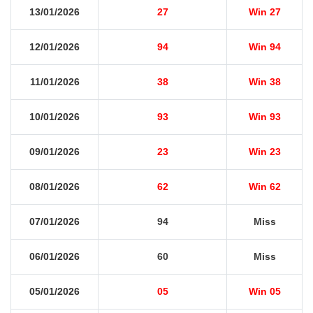
13/01/2026
27
Win 27
12/01/2026
94
Win 94
11/01/2026
38
Win 38
10/01/2026
93
Win 93
09/01/2026
23
Win 23
08/01/2026
62
Win 62
07/01/2026
94
Miss
06/01/2026
60
Miss
05/01/2026
05
Win 05