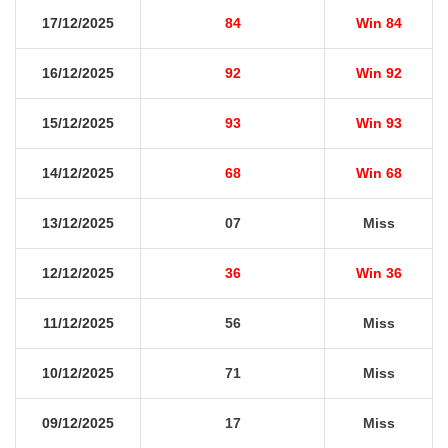
17/12/2025
84
Win 84
16/12/2025
92
Win 92
15/12/2025
93
Win 93
14/12/2025
68
Win 68
13/12/2025
07
Miss
12/12/2025
36
Win 36
11/12/2025
56
Miss
10/12/2025
71
Miss
09/12/2025
17
Miss